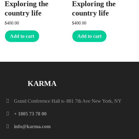
Exploring the
Exploring the
country life
country life
$
400.00
$
400.00
Add to cart
Add to cart
KARMA
Grand Conference Hall n- 881 7th Ave New York, NY
+ 1805 73 78 00
info@karma.com