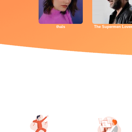
thaïs
The Supermen Love