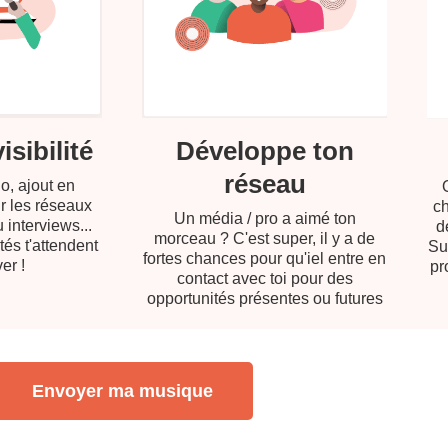
sibilité
Développe ton
réseau
o, ajout en
ur les réseaux
ch
Un média / pro a aimé ton
 interviews...
d
morceau ? C'est super, il y a de
tés t'attendent
Su
fortes chances pour qu'iel entre en
er !
pr
contact avec toi pour des
opportunités présentes ou futures
Envoyer ma musique