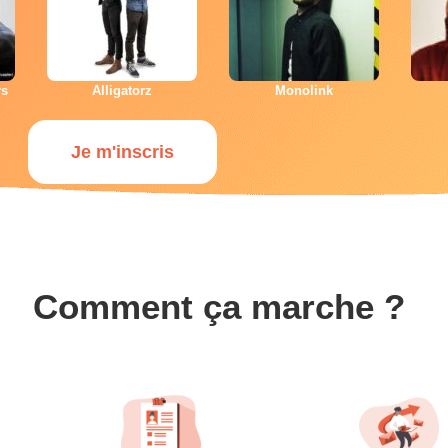
rs
Alligatorz
Monolink
Je m'inscris
Comment ça marche ?