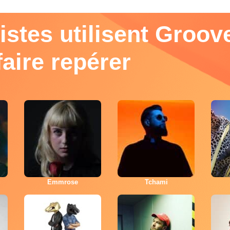
istes utilisent Groov
faire repérer
Emmrose
Tchami