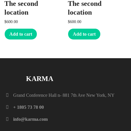
The second
The second
location
location
$
600.00
$
600.00
Add to cart
Add to cart
KARMA
Grand Conference Hall n- 881 7th Ave New York, NY
+ 1805 73 78 00
info@karma.com