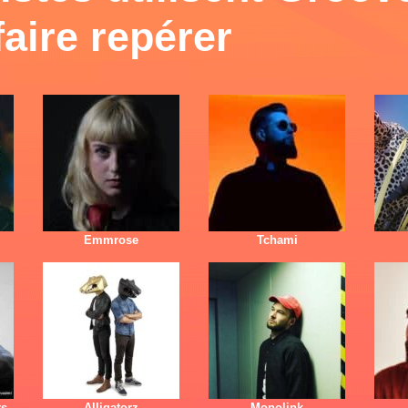
faire repérer
Emmrose
Tchami
rs
Alligatorz
Monolink