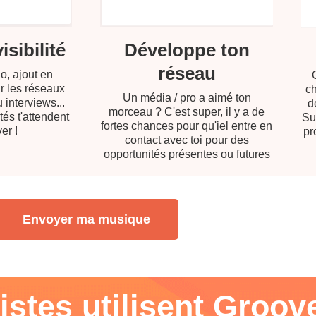
sibilité
Développe ton
réseau
o, ajout en
ur les réseaux
ch
Un média / pro a aimé ton
 interviews...
d
morceau ? C'est super, il y a de
tés t'attendent
Su
fortes chances pour qu'iel entre en
er !
pr
contact avec toi pour des
opportunités présentes ou futures
Envoyer ma musique
istes utilisent Groov