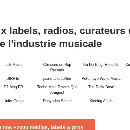
x labels, radios, curateurs d
e l'industrie musicale
Luik Music
Chineurs de Rap
Ba Da Bing! Records
Co
Records
BIRP.fm
piano and coffee
Putumayo World Music
DJ Mag FR
Tenho Mais Discos Que
The Daily Dose
Amigos!
Unity Group
Dünyadan Sesler
Kidding Aside
 nos +2000 médias, labels & pros