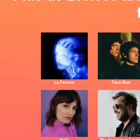
La Femme
Faux Real
thaïs
The Supermen Love