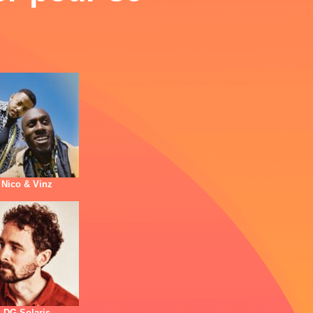
Nico & Vinz
DG Solaris