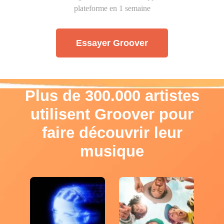
plateforme en 1 semaine
Essayer Groover
Plus de 300.000 artistes
utilisent Groover pour
faire découvrir leur
musique