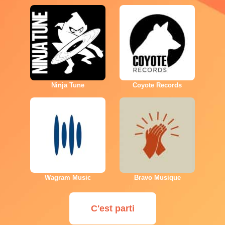
Ninja Tune
Coyote Records
Wagram Music
Bravo Musique
C'est parti