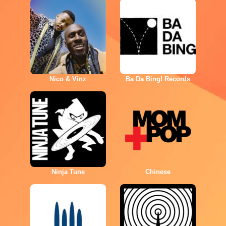
Nico & Vinz
Ba Da Bing! Records
Ninja Tune
Chinese