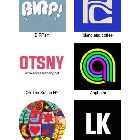
BIRP.fm
piano and coffee
On The Scene NY
Anghami