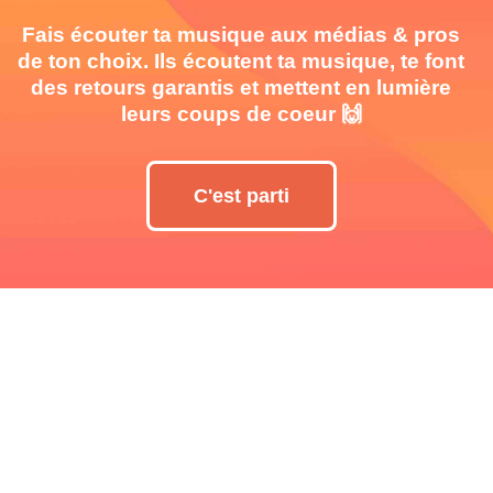
Fais écouter ta musique aux médias & pros
de ton choix. Ils écoutent ta musique, te font
des retours garantis et mettent en lumière
leurs coups de coeur 🙌
C'est parti