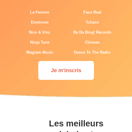
La Femme
Faux Real
Emmrose
Tchami
Nico & Vinz
Ba Da Bing! Records
Ninja Tune
Chinese
Wagram Music
Dance To The Radio
Je m'inscris
Les meilleurs